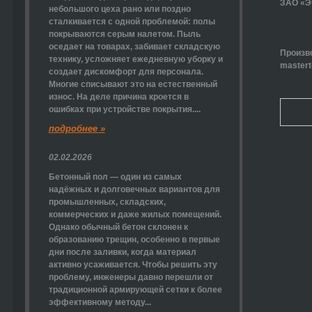
ЗАО «
небольшого цеха рано или поздно
сталкивается с одной проблемой: полы
покрываются серым налетом. Пыль
оседает на товарах, забивает складскую
Произво
технику, усложняет ежедневную уборку и
master
создает дискомфорт для персонала.
Многие списывают это на естественный
износ. На деле причина кроется в
ошибках при устройстве покрытия....
подробнее »
02.02.2026
Бетонный пол — один из самых
надёжных и долговечных вариантов для
промышленных, складских,
коммерческих и даже жилых помещений.
Однако обычный бетон склонен к
образованию трещин, особенно в первые
дни после заливки, когда материал
активно усаживается. Чтобы решить эту
проблему, инженеры давно перешли от
традиционной армирующей сетки к более
эффективному методу...